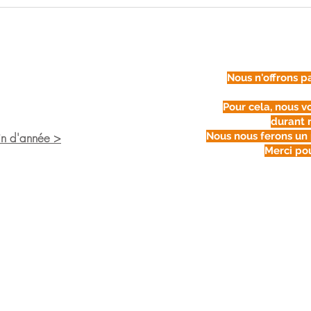
Nous n'offrons p
au samedi de 9h à 12h30
Pour cela, nous v
durant 
fin d'année >
Nous nous ferons un 
Merci po
Mention
Politique