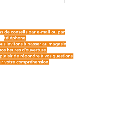
as de conseils par e-mail ou par
téléphone.
ous invitons à passer au magasin
nos heures d'ouverture.
plaisir de répondre à vos questions.
ur votre compréhension.
s légales
 de confidentialité