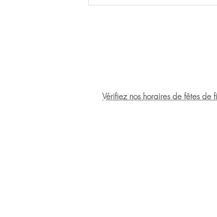
Nos horaires :
Nous vous accueillons
du mardi 
et de 13h30 à 18h.
Fermé le lundi.
Vérifiez nos horaires de fêtes de 
Où nous trouver :
Rue de Bourlers 32A
B-6460 Chimay
+ 32
(0) 60 21 39 18
info@tournesolchimay.be
Certifié BIO : BE-BIO-01
N° d'entreprise : BE 0476.452.815