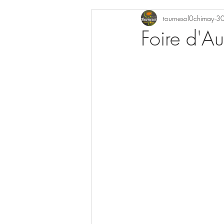
tournesol0chimay
30
Foire d'A