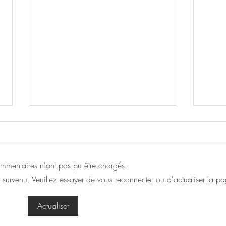
mmentaires n'ont pas pu être chargés.
 survenu. Veuillez essayer de vous reconnecter ou d'actualiser la pa
Nouveaux parfums !
Proch
Actualiser
du Ti