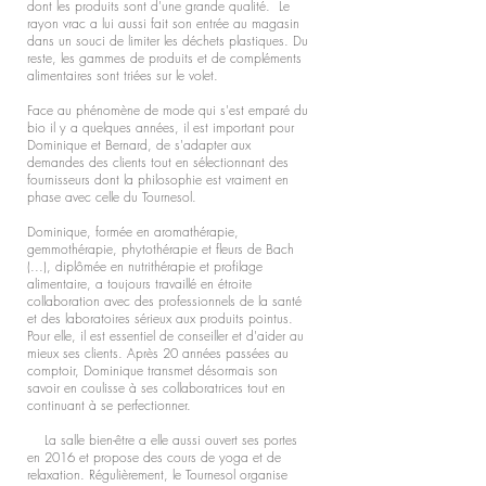
dont les produits sont d'une grande qualité. Le
rayon vrac a lui aussi fait son entrée au magasin
dans un souci de limiter les déchets plastiques. Du
reste, les gammes de produits et de compléments
alimentaires sont triées sur le volet.
Face au phénomène de mode qui s'est emparé du
bio il y a quelques années, il est important pour
Dominique et Bernard, de s'adapter aux
demandes des clients tout en sélectionnant des
fournisseurs dont la philosophie est vraiment en
phase avec celle du Tournesol.
Dominique, formée en aromathérapie,
gemmothérapie, phytothérapie et fleurs de Bach
(...), diplômée en nutrithérapie et profilage
alimentaire, a toujours travaillé en étroite
collaboration avec des professionnels de la santé
et des laboratoires sérieux aux produits pointus.
Pour elle, il est essentiel de conseiller et d'aider au
mieux ses clients. Après 20 années passées au
comptoir, Dominique transmet désormais son
savoir en coulisse à ses collaboratrices tout en
continuant à se perfectionner.
La salle bien-être a elle aussi ouvert ses portes
en 2016 et propose des cours de yoga et de
relaxation. Régulièrement, le Tournesol organise