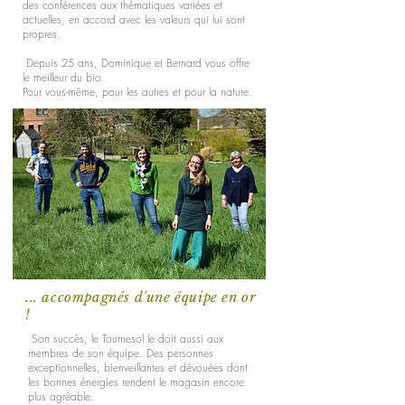
des conférences aux thématiques variées et
actuelles, en accord avec les valeurs qui lui sont
propres.
Depuis 25 ans, Dominique et Bernard vous offre
le meilleur du bio.
Pour vous-même, pour les autres et pour la nature.
... accompagnés d'une équipe en or
!
Son succès, le Tournesol le doit aussi aux
membres de son équipe. Des personnes
exceptionnelles, bienveillantes et dévouées dont
les bonnes énergies rendent le magasin encore
plus agréable.