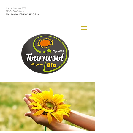
Rue de Bourlers, 32A
BE -6460 Chimay
Ma - Sa : 9h-12h30/13h30-18h