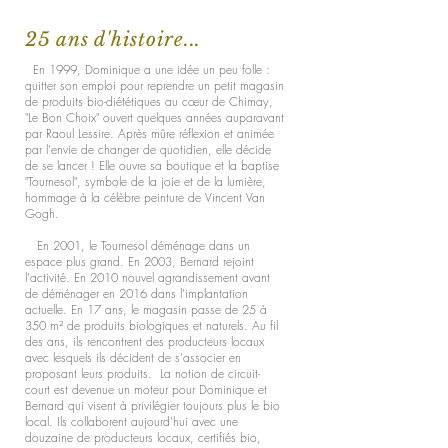
25 ans d'histoire...
En 1999, Dominique a une idée un peu folle :
quitter son emploi pour reprendre un petit magasin
de produits bio-diététiques au cœur de Chimay,
"Le Bon Choix" ouvert quelques années auparavant
par Raoul Lessire. Après mûre réflexion et animée
par l'envie de changer de quotidien, elle décide
de se lancer ! Elle ouvre sa boutique et la baptise
"Tournesol", symbole de la joie et de la lumière,
hommage à la célèbre peinture de Vincent Van
Gogh.
En 2001, le Tournesol déménage dans un
espace plus grand. En 2003, Bernard rejoint
l'activité. En 2010 nouvel agrandissement avant
de déménager en 2016 dans l'implantation
actuelle. En 17 ans, le magasin passe de 25 à
350 m² de produits biologiques et naturels. Au fil
des ans, ils rencontrent des producteurs locaux
avec lesquels ils décident de s'associer en
proposant leurs produits. La notion de circuit-
court est devenue un moteur pour Dominique et
Bernard qui visent à privilégier toujours plus le bio
local. Ils collaborent aujourd'hui avec une
douzaine de producteurs locaux, certifiés bio,