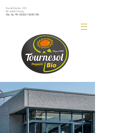
Rue de Bourlers, 32A
BE -6460 Chimay
Ma - Sa : 9h-12h30/13h30-18h