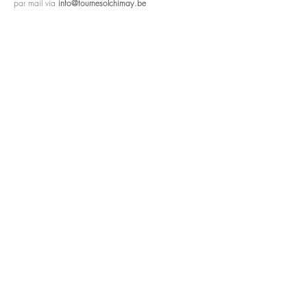
par mail via
info@tournesolchimay.be
Nos horaires :
Nous vous accueillons
du mardi au
samedi de 9h à 12h30
et de 13h30 à 18h.
Fermé le lundi.