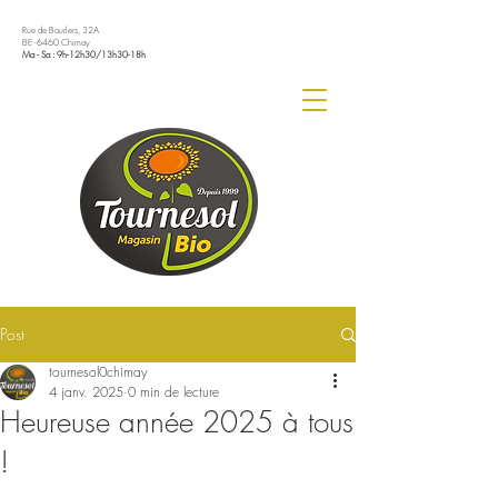
Rue de Bourlers, 32A
BE -6460 Chimay
Ma - Sa : 9h-12h30/13h30-18h
Post
tournesol0chimay
4 janv. 2025
0 min de lecture
Heureuse année 2025 à tous
!