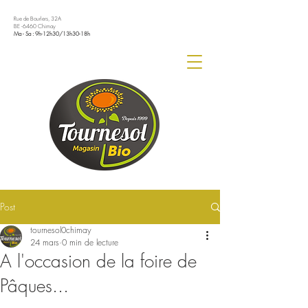
Rue de Bourlers, 32A
BE -6460 Chimay
Ma - Sa : 9h-12h30/13h30-18h
Post
tournesol0chimay
24 mars
0 min de lecture
A l'occasion de la foire de
Pâques...