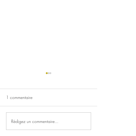
1 commentaire
Nouveaux parfums !
Rédigez un commentaire...
Prochaine livraiso
Ferme du Tilleul