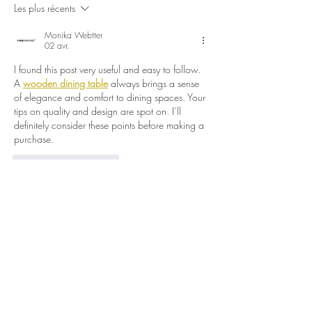
Les plus récents
Monika Webtter
02 avr.
I found this post very useful and easy to follow. 
A 
wooden dining table
 always brings a sense 
of elegance and comfort to dining spaces. Your 
tips on quality and design are spot on. I’ll 
definitely consider these points before making a 
purchase.
J'aime
Répondre
Nos horaires :
Nous vous accueillons
du mardi au
samedi de 9h à 12h30
et de 13h30 à 18h.
Fermé le lundi.
Vérifiez nos horaires de fêtes de fin
d'année >